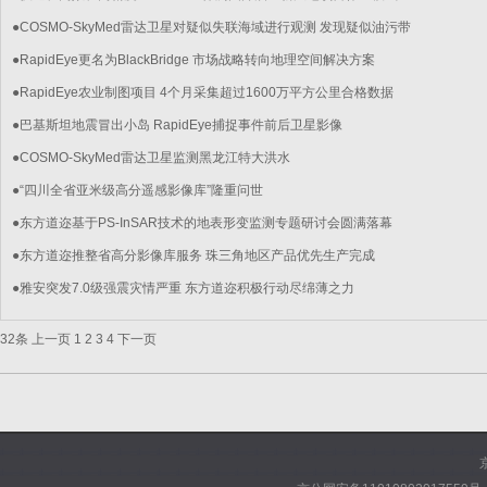
●COSMO-SkyMed雷达卫星对疑似失联海域进行观测 发现疑似油污带
●RapidEye更名为BlackBridge 市场战略转向地理空间解决方案
●RapidEye农业制图项目 4个月采集超过1600万平方公里合格数据
●巴基斯坦地震冒出小岛 RapidEye捕捉事件前后卫星影像
●COSMO-SkyMed雷达卫星监测黑龙江特大洪水
●“四川全省亚米级高分遥感影像库”隆重问世
●东方道迩基于PS-InSAR技术的地表形变监测专题研讨会圆满落幕
●东方道迩推整省高分影像库服务 珠三角地区产品优先生产完成
●雅安突发7.0级强震灾情严重 东方道迩积极行动尽绵薄之力
32条
上一页
1
2
3
4
下一页