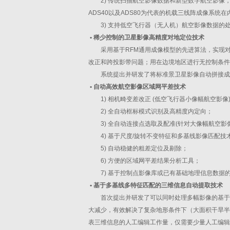
2) 传统扫描航空影像数据和新型数字航空影像，如U
ADS40以及ADS80为代表的机载三线阵成像系统
3) 支持低空飞行器（无人机）航空影像数据的
•
稀少控制的卫星影像高精度对地定位技术
采用基于RFM通用成像模型的先进算法，实现
改正和跨投影带问题；用在边境地区进行无控制条件
系统提出并研发了将标准景卫星影像自动拼接成
•
自动高效航空影像区域网平差技术
1) 相机畸变差改正 (低空飞行器小像幅航空影像)
2) 全自动框标模式识别及高精度内定向；
3) 全自动连接点选取及配准(针对大像幅航空影像
4) 基于尺度/旋转不变特征和多基线影像匹配
5) 自动稳健的粗差定位及剔除；
6) 方便的区域网平差结果分析工具；
7) 基于控制点影像库或已有基础地理信息数据
•
基于多基线多特征匹配的三维信息自动提取技术
首次提出并研发了可以同时处理多幅影像的基于
大减少，有效解决了复杂地形条件下（大面积干旱半干
表三维信息的人工编辑工作量，仅需要少量人工编辑