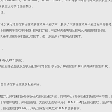
ltraCam-D、UltraCamX、UCXP、SWDC、DMC等的大幅面框幅式数字航空
在内的主流光学传感器数据。
处理。
对稀少或无地面控制点区域的区域网平差技术，解决了大测区区域网平差过程中需要考
下自由网平差或单侧进行控制的方案，有效解决边境地区控制及测图困难的问题。
长条带卫星影像的预处理技术，进一步减少了对控制点的需求。
 ；
,有/无POS数据)；
技术的全自动连接点选取及配准(针对低空飞行器小像幅航空影像和倾斜摄影航空影像)；
的全自动控制点量测及粗差剔除。
物方几何约束的多影像多基线自动匹配算法，同时保证了影像匹配的精度和可靠性，
旱破碎地貌，深切割山地、大面积荒漠/沙漠等）DEM/DSM的全自动提取，减少对
，自动生成的DEM可以满足国家标准规范对DEM精度的要求。