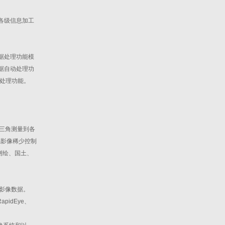
各级信息加工
据处理功能模
据自动处理功
据处理功能。
中三角测量到各
感影像稀少控制
测绘、国土、
影像数据。
apidEye、