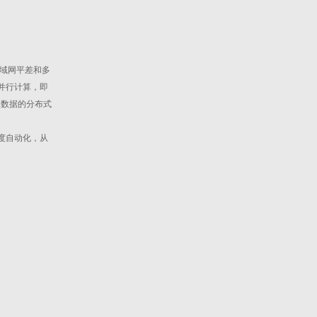
域网平差和多
并行计算，即
像数据的分布式
度自动化，从