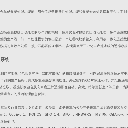
合集成遥感处理功能链，组合遥感数据共性处理功能和遥感专题信息提取平台，定制
连接遥感数据自动处理的各个功能模块，使其实现对数据的自动化处理，多个遥感数
整的生产线，前一个处理模块的输出是后一个处理模块的输入，利用该一体化遥感数
数据的高效率处理，减少不必要的I/O操作，实现类似于工业化生产流水线的遥感数
理系统
卫星影像和航空影像（包括低空飞行器航空影像）的摄影测量处理，可以完成遥感影像从空
等测绘产品的生产任务，完成多源遥感影像预处理、外业控制/调绘片快速制作、大范围遥
半自动提取、遥感影像融合及高精度正射遥感影像自动、高效、持续更新生产等工作，为
供强有力的基础地理信息保障。
理算法及作业流程，支持多源、多类型、多分辨率的各类高分辨率卫星影像数据和航空
w-1、GeoEye-1、IKONOS、SPOT1-4、SPOT-5 HRS/HRG、IRS-P5、OrbView、R
的影像处理。