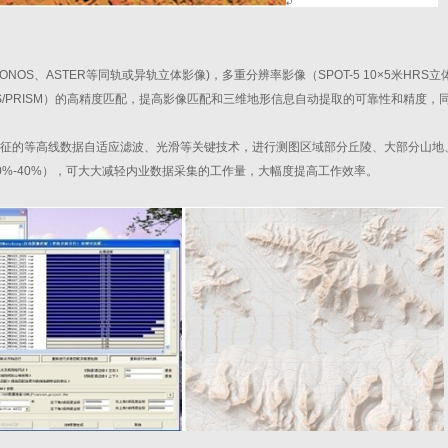
NOS、ASTER等同轨或异轨立体影像)，多重分辨率影像（SPOT-5 10×5米HRS立体
LOS/PRISM）的高精度匹配，提高影像匹配和三维地形信息自动提取的可靠性和精度，
征的等高线数据自适应滤波、光滑等关键技术，进行测图区域部分丘陵、大部分山地
%-40%），可大大减轻内业数据采集的工作量，大幅度提高工作效率。