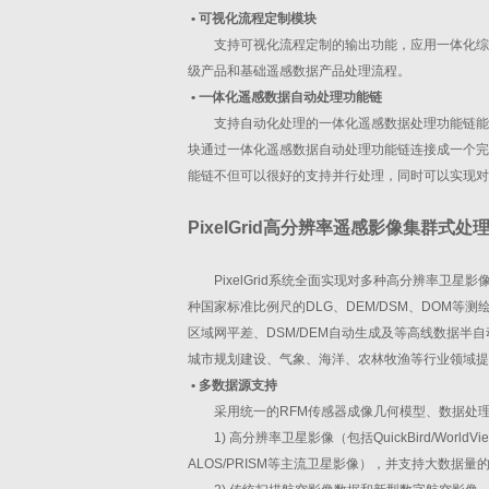
•
可视化流程定制模块
支持可视化流程定制的输出功能，应用一体化综
级产品和基础遥感数据产品处理流程。
•
一体化遥感数据自动处理功能链
支持自动化处理的一体化遥感数据处理功能链能
块通过一体化遥感数据自动处理功能链连接成一个完
能链不但可以很好的支持并行处理，同时可以实现对
PixelGrid高分辨率遥感影像集群式处
PixelGrid系统全面实现对多种高分辨率
种国家标准比例尺的DLG、DEM/DSM、DOM
区域网平差、DSM/DEM自动生成及等高线数据
城市规划建设、气象、海洋、农林牧渔等行业领域提
•
多数据源支持
采用统一的RFM传感器成像几何模型、数据处
1) 高分辨率卫星影像（包括QuickBird/WorldVie
ALOS/PRISM等主流卫星影像），并支持大数据量