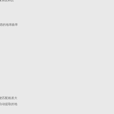
成像系统和以
虑的地球曲率
使匹配粗差大
自动提取的地