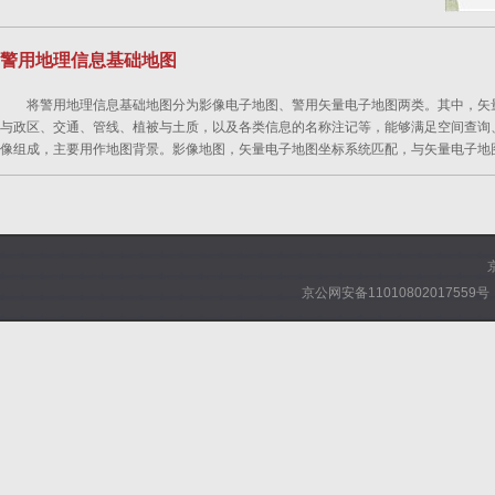
警用地理信息基础地图
将警用地理信息基础地图分为影像电子地图、警用矢量电子地图两类。其中，矢
与政区、交通、管线、植被与土质，以及各类信息的名称注记等，能够满足空间查询
像组成，主要用作地图背景。影像地图，矢量电子地图坐标系统匹配，与矢量电子地
京公网安备11010802017559号