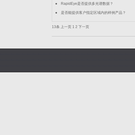
●
RapidEye是否提供多光谱数据？
●
是否能提供客户指定区域内的样例产品？
13条
上一页
1
2
下一页