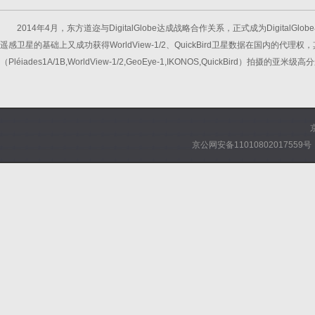
2014年4月，东方道迩与DigitalGlobe达成战略合作关系，正式成为Digit
遥感卫星的基础上又成功获得WorldView-1/2、QuickBird卫星数据在国内的代
（Pléiades1A/1B,WorldView-1/2,GeoEye-1,IKONOS,QuickBird）
京公网安备11010802017559号