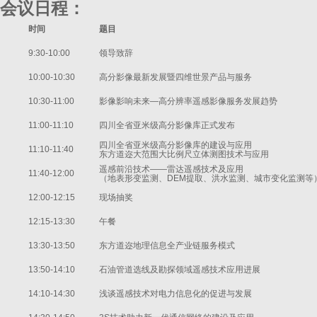
会议日程：
时间
题目
9:30-10:00
领导致辞
10:00-10:30
高分影像最新发展暨四维世景产品与服务
10:30-11:00
影像影响未来—高分辨率遥感影像服务发展趋势
11:00-11:10
四川全省亚米级高分影像库正式发布
四川全省亚米级高分影像库的建设与应用
11:10-11:40
东方道迩大范围大比例尺立体测图技术与应用
遥感前沿技术——雷达遥感技术及应用
11:40-12:00
（地表形变监测、DEM提取、洪水监测、城市变化监测等
12:00-12:15
现场抽奖
12:15-13:30
午餐
13:30-13:50
东方道迩地理信息全产业链服务模式
13:50-14:10
石油管道选线及勘探领域遥感技术应用进展
14:10-14:30
浅谈遥感技术对电力信息化的促进与发展