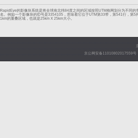
RapidEye的影像块系统是将全球南北纬84度之间的区域按照UTM格网划分为不同的
名。例如一个影像块的ID号是3354105，意味着它位于UTM第33带，第541行，第5
1km的重叠区域，也就是25km X 25km大小。
京公网安备11010802017559号