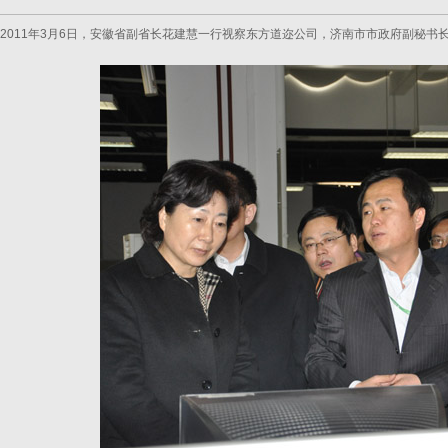
2011年3月6日，安徽省副省长花建慧一行视察东方道迩公司，济南市市政府副秘